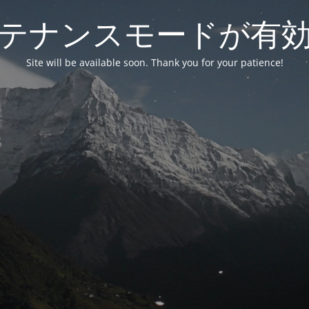
テナンスモードが有
Site will be available soon. Thank you for your patience!