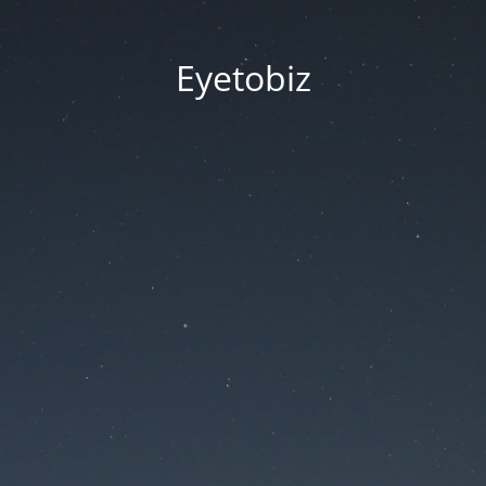
Eyetobiz