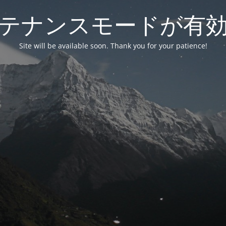
テナンスモードが有
Site will be available soon. Thank you for your patience!