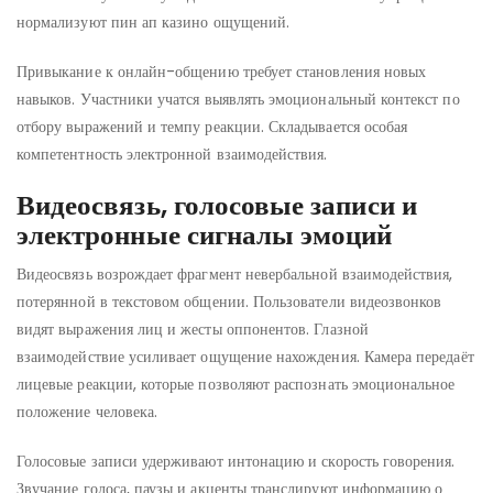
нормализуют пин ап казино ощущений.
Привыкание к онлайн-общению требует становления новых
навыков. Участники учатся выявлять эмоциональный контекст по
отбору выражений и темпу реакции. Складывается особая
компетентность электронной взаимодействия.
Видеосвязь, голосовые записи и
электронные сигналы эмоций
Видеосвязь возрождает фрагмент невербальной взаимодействия,
потерянной в текстовом общении. Пользователи видеозвонков
видят выражения лиц и жесты оппонентов. Глазной
взаимодействие усиливает ощущение нахождения. Камера передаёт
лицевые реакции, которые позволяют распознать эмоциональное
положение человека.
Голосовые записи удерживают интонацию и скорость говорения.
Звучание голоса, паузы и акценты транслируют информацию о