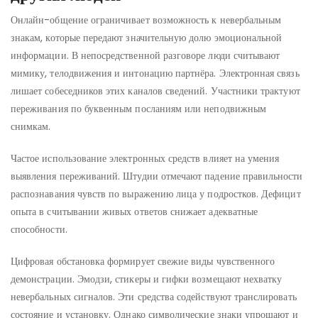
Онлайн-общение ограничивает возможность к невербальным
знакам, которые передают значительную долю эмоциональной
информации. В непосредственной разговоре люди считывают
мимику, телодвижения и интонацию партнёра. Электронная связь
лишает собеседников этих каналов сведений. Участники трактуют
переживания по буквенным посланиям или неподвижным
снимкам.
Частое использование электронных средств влияет на умения
выявления переживаний. Штудии отмечают падение правильности
распознавания чувств по выражению лица у подростков. Дефицит
опыта в считывании живых ответов снижает адекватные
способности.
Цифровая обстановка формирует свежие виды чувственного
демонстрации. Эмодзи, стикеры и гифки возмещают нехватку
невербальных сигналов. Эти средства содействуют транслировать
состояние и установку. Однако символические знаки упрощают и