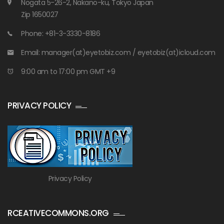
Nogata 5-26-2, Nakano-ku, Tokyo Japan
Zip 1650027
Phone: +81-3-3330-8186
Email: manager(at)eyetobiz.com / eyetobiz(at)icloud.com
9:00 am to 17:00 pm GMT +9
PRIVACY POLICY
Privacy Policy
RCEATIVECOMMONS.ORG