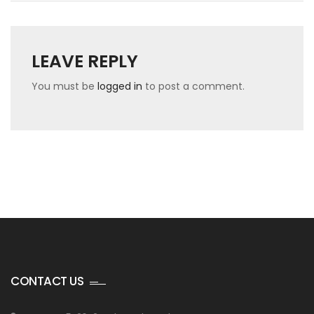
LEAVE REPLY
You must be
logged in
to post a comment.
CONTACT US