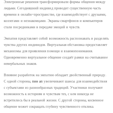
Электронные решения трансформировали формы общения между
людьми. Сегодняшний индивид проводит существенную часть
времени в онлайн-пространстве, где взаимодействует с друзьями,
коллегами и незнакомцами. Экраны смартфонов и компьютеров
стали посредниками в передаче эмоций и чувств.
Эмпатия представляет собой возможность распознавать и разделять
чувства других индивидов. Виртуальная обстановка предоставляет
механизмы для проявления помощи и взаимопонимания.
Одновременно виртуальное общение создаёт рамки на считывание
невербальных знаков.
Влияние разработок на эмпатию обладает двойственный природу.
С одной стороны,
пин ап
увеличивают шансы для взаимодействия
с субъектами из разнообразных традиций. Участники получают
возможность к историям и чувствам тех, с кем никогда не
встретились бы в реальной жизни. С другой стороны, косвенное
общение может сокращать глубину чувственного отклика.