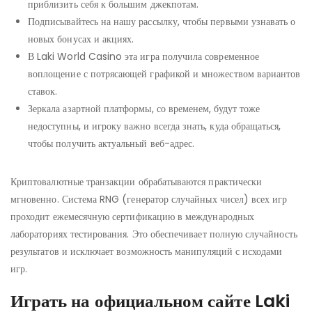
приблизить себя к большим джекпотам.
Подписывайтесь на нашу рассылку, чтобы первыми узнавать о
новых бонусах и акциях.
В Laki World Casino эта игра получила современное
воплощение с потрясающей графикой и множеством вариантов
ставок.
Зеркала азартной платформы, со временем, будут тоже
недоступны, и игроку важно всегда знать, куда обращаться,
чтобы получить актуальный веб-адрес.
Криптовалютные транзакции обрабатываются практически
мгновенно. Система RNG (генератор случайных чисел) всех игр
проходит ежемесячную сертификацию в международных
лабораториях тестирования. Это обеспечивает полную случайность
результатов и исключает возможность манипуляций с исходами
игр.
Играть на официальном сайте Laki