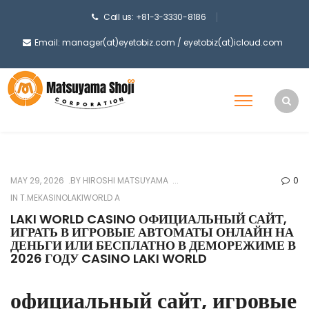
Call us: +81-3-3330-8186
Email: manager(at)eyetobiz.com / eyetobiz(at)icloud.com
MAY 29, 2026
BY
HIROSHI MATSUYAMA
0
IN
T.MEKASINOLAKIWORLD A
LAKI WORLD CASINO ОФИЦИАЛЬНЫЙ САЙТ,
ИГРАТЬ В ИГРОВЫЕ АВТОМАТЫ ОНЛАЙН НА
ДЕНЬГИ ИЛИ БЕСПЛАТНО В ДЕМОРЕЖИМЕ В
2026 ГОДУ CASINO LAKI WORLD
официальный сайт, игровые