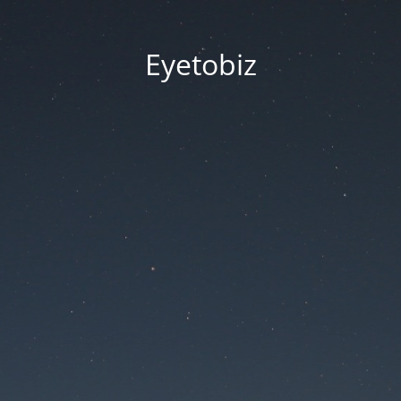
Eyetobiz