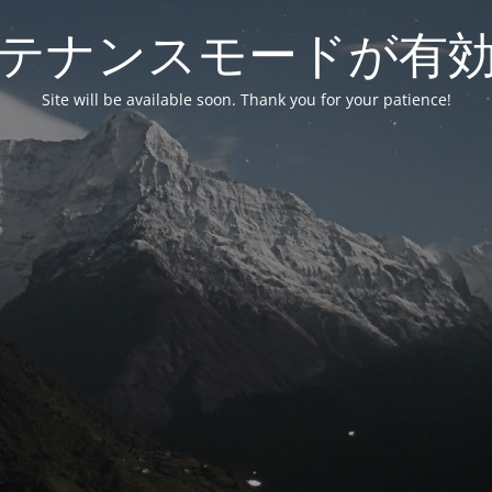
テナンスモードが有
Site will be available soon. Thank you for your patience!