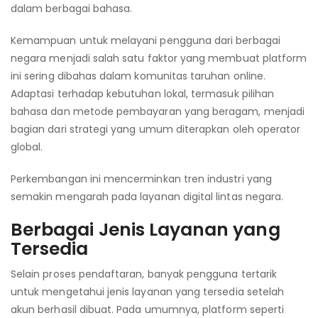
dalam berbagai bahasa.
Kemampuan untuk melayani pengguna dari berbagai
negara menjadi salah satu faktor yang membuat platform
ini sering dibahas dalam komunitas taruhan online.
Adaptasi terhadap kebutuhan lokal, termasuk pilihan
bahasa dan metode pembayaran yang beragam, menjadi
bagian dari strategi yang umum diterapkan oleh operator
global.
Perkembangan ini mencerminkan tren industri yang
semakin mengarah pada layanan digital lintas negara.
Berbagai Jenis Layanan yang
Tersedia
Selain proses pendaftaran, banyak pengguna tertarik
untuk mengetahui jenis layanan yang tersedia setelah
akun berhasil dibuat. Pada umumnya, platform seperti