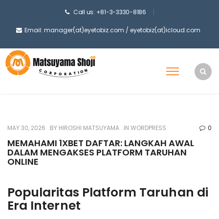
Call us: +81-3-3330-8186
Email: manager(at)eyetobiz.com / eyetobiz(at)icloud.com
MAY 30, 2026
BY
HIROSHI MATSUYAMA
IN
WORDPRESS
0
MEMAHAMI 1XBET DAFTAR: LANGKAH AWAL
DALAM MENGAKSES PLATFORM TARUHAN
ONLINE
Popularitas Platform Taruhan di
Era Internet