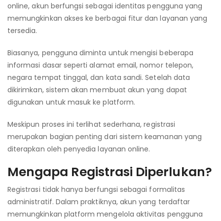
online, akun berfungsi sebagai identitas pengguna yang
memungkinkan akses ke berbagai fitur dan layanan yang
tersedia.
Biasanya, pengguna diminta untuk mengisi beberapa
informasi dasar seperti alamat email, nomor telepon,
negara tempat tinggal, dan kata sandi. Setelah data
dikirimkan, sistem akan membuat akun yang dapat
digunakan untuk masuk ke platform.
Meskipun proses ini terlihat sederhana, registrasi
merupakan bagian penting dari sistem keamanan yang
diterapkan oleh penyedia layanan online.
Mengapa Registrasi Diperlukan?
Registrasi tidak hanya berfungsi sebagai formalitas
administratif. Dalam praktiknya, akun yang terdaftar
memungkinkan platform mengelola aktivitas pengguna