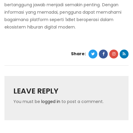
bertanggung jawab menjadi semakin penting. Dengan
informasi yang memadai, pengguna dapat memahami
bagaimana platform seperti 1xBet beroperasi dalam
ekosistem hiburan digital modern.
Share:
LEAVE REPLY
You must be
logged in
to post a comment.