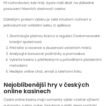
Při rozhodování, kde hrát, byste měli dbát na důkladné
posouzení hlavních vlastností casina.
Důležitým prvkem výběru je také intuitivní rozhraní a
jednoduchost ovládání webu či aplikace.
Zkontrolujte platnou licenci a regulaci Českomoravské
loterijní společnosti
Přečtěte si recenze a zkušenosti ostatních hráčů
Analyzujte bonusové podmínky a promoakce
Vyberte kasino s přehlednými a pohodlnými platebními
metodami
Hledejte online chat, email a telefonní linku
Nejoblíbenější hry v českých
online kasinech
Česká online kasina mají rozmanitý výběr včetně výherní
automaty, ruleta, poker, blackjack a další. Herní portfolio