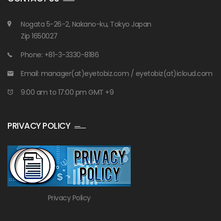
Nogata 5-26-2, Nakano-ku, Tokyo Japan
Zip 1650027
Phone: +81-3-3330-8186
Email: manager(at)eyetobiz.com / eyetobiz(at)icloud.com
9:00 am to 17:00 pm GMT +9
PRIVACY POLICY
Privacy Policy