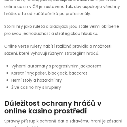
online casin v ČR je sestaveno tak, aby uspokojilo všechny
hráče, a to od začátečníků po profesionály.
Stolní hry jako ruleta a blackjack jsou stále velmi oblíbené
pro svou jednoduchost a strategickou hloubku.
Online verze rulety nabízí rozličná pravidla a možnosti
sázení, které vyhovují různým strategiím hráčů.
Výherní automaty s progresivním jackpotem
Karetní hry: poker, blackjack, baccarat
Herní stoly a hazardní hry
Živé casino hry s krupiéry
Důležitost ochrany hráčů v
online kasino prostředí
Správný přístup k ochraně dat a zdravému hraní je zásadní