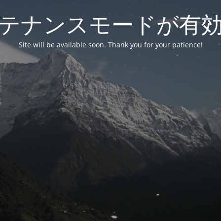
テナンスモードが有
Site will be available soon. Thank you for your patience!