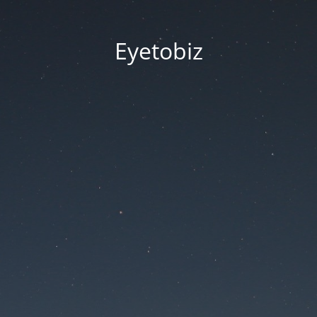
Eyetobiz