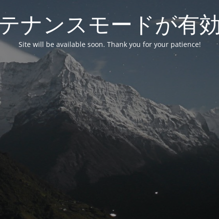
テナンスモードが有
Site will be available soon. Thank you for your patience!