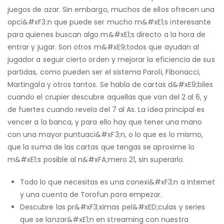
juegos de azar. Sin embargo, muchos de ellos ofrecen una
opci&#xF3;n que puede ser mucho m&#xE1;s interesante
para quienes buscan algo m&#xE1;s directo a la hora de
entrar y jugar. Son otros m&#xE9;todos que ayudan al
jugador a seguir cierto orden y mejorar la eficiencia de sus
partidas, como pueden ser el sistema Paroli, Fibonacci,
Martingala y otros tantos. Se habla de cartas d&#xE9;biles
cuando el crupier descubre aquellas que van del 2 al 6, y
de fuertes cuando revela del 7 al As. La idea principal es
vencer a la banca, y para ello hay que tener una mano
con una mayor puntuaci&#xF3;n, o lo que es lo mismo,
que la suma de las cartas que tengas se aproxime lo
m&#xE1;s posible al n&#xFA;mero 21, sin superarlo.
Todo lo que necesitas es una conexi&#xF3;n a Internet
y una cuenta de Torofun para empezar.
Descubre las pr&#xF3;ximas pel&#xED;culas y series
que se lanzar&#xE1;n en streaming con nuestra