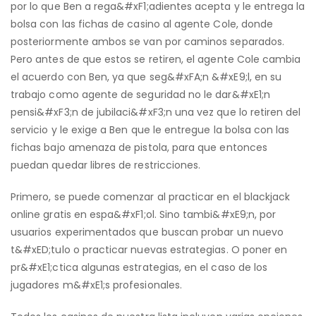
por lo que Ben a rega&#xF1;adientes acepta y le entrega la
bolsa con las fichas de casino al agente Cole, donde
posteriormente ambos se van por caminos separados.
Pero antes de que estos se retiren, el agente Cole cambia
el acuerdo con Ben, ya que seg&#xFA;n &#xE9;l, en su
trabajo como agente de seguridad no le dar&#xE1;n
pensi&#xF3;n de jubilaci&#xF3;n una vez que lo retiren del
servicio y le exige a Ben que le entregue la bolsa con las
fichas bajo amenaza de pistola, para que entonces
puedan quedar libres de restricciones.
Primero, se puede comenzar al practicar en el blackjack
online gratis en espa&#xF1;ol. Sino tambi&#xE9;n, por
usuarios experimentados que buscan probar un nuevo
t&#xED;tulo o practicar nuevas estrategias. O poner en
pr&#xE1;ctica algunas estrategias, en el caso de los
jugadores m&#xE1;s profesionales.