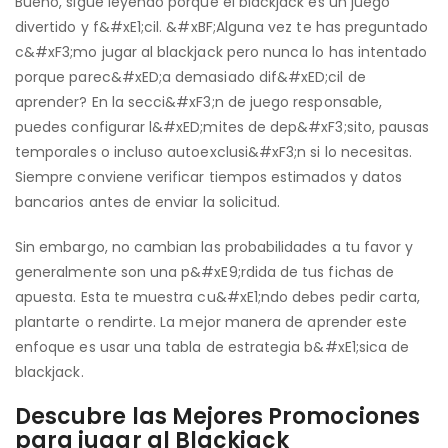
Bueno, sigue leyendo porque el blackjack es un juego
divertido y f&#xE1;cil. &#xBF;Alguna vez te has preguntado
c&#xF3;mo jugar al blackjack pero nunca lo has intentado
porque parec&#xED;a demasiado dif&#xED;cil de
aprender? En la secci&#xF3;n de juego responsable,
puedes configurar l&#xED;mites de dep&#xF3;sito, pausas
temporales o incluso autoexclusi&#xF3;n si lo necesitas.
Siempre conviene verificar tiempos estimados y datos
bancarios antes de enviar la solicitud.
Sin embargo, no cambian las probabilidades a tu favor y
generalmente son una p&#xE9;rdida de tus fichas de
apuesta. Esta te muestra cu&#xE1;ndo debes pedir carta,
plantarte o rendirte. La mejor manera de aprender este
enfoque es usar una tabla de estrategia b&#xE1;sica de
blackjack.
Descubre las Mejores Promociones
para jugar al Blackjack