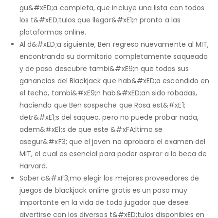
gu&#xED;a completa, que incluye una lista con todos
los t&#xED;tulos que llegar&#xE1;n pronto a las
plataformas online.
Al d&#xED;a siguiente, Ben regresa nuevamente al MIT,
encontrando su dormitorio completamente saqueado
y de paso descubre tambi&#xE9;n que todas sus
ganancias del Blackjack que hab&#xED;a escondido en
el techo, tambi&#xE9;n hab&#xED;an sido robadas,
haciendo que Ben sospeche que Rosa est&#xE1;
detr&#xE1;s del saqueo, pero no puede probar nada,
adem&#xE1;s de que este &#xFA;ltimo se
asegur&#xF3; que el joven no aprobara el examen del
MIT, el cual es esencial para poder aspirar a la beca de
Harvard.
Saber c&#xF3;mo elegir los mejores proveedores de
juegos de blackjack online gratis es un paso muy
importante en la vida de todo jugador que desee
divertirse con los diversos t&#xED;tulos disponibles en