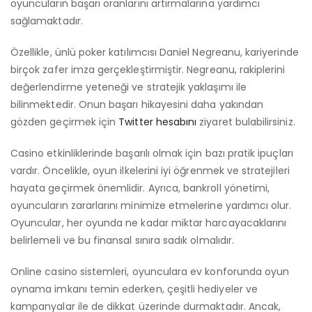
oyuncuların başarı oranlarını artırmalarına yardımcı
sağlamaktadır.
Özellikle, ünlü poker katılımcısı Daniel Negreanu, kariyerinde
birçok zafer imza gerçekleştirmiştir. Negreanu, rakiplerini
değerlendirme yeteneği ve stratejik yaklaşımı ile
bilinmektedir. Onun başarı hikayesini daha yakından
gözden geçirmek için
Twitter hesabını
ziyaret bulabilirsiniz.
Casino etkinliklerinde başarılı olmak için bazı pratik ipuçları
vardır. Öncelikle, oyun ilkelerini iyi öğrenmek ve stratejileri
hayata geçirmek önemlidir. Ayrıca, bankroll yönetimi,
oyuncuların zararlarını minimize etmelerine yardımcı olur.
Oyuncular, her oyunda ne kadar miktar harcayacaklarını
belirlemeli ve bu finansal sınıra sadık olmalıdır.
Online casino sistemleri, oyunculara ev konforunda oyun
oynama imkanı temin ederken, çeşitli hediyeler ve
kampanyalar ile de dikkat üzerinde durmaktadır. Ancak,