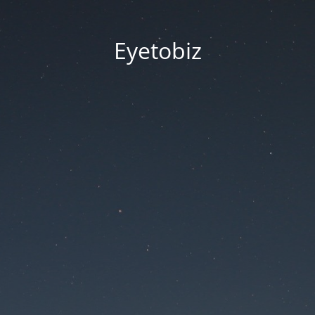
Eyetobiz