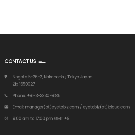
CONTACT US
Nogata 5-26-2, Nakano-ku, Tokyo Japan
Zip 1650027
Phone: +81-3-3330-8186
Email: manager(at)eyetobiz.com / eyetobiz(at)icloud.com
9:00 am to 17:00 pm GMT +9