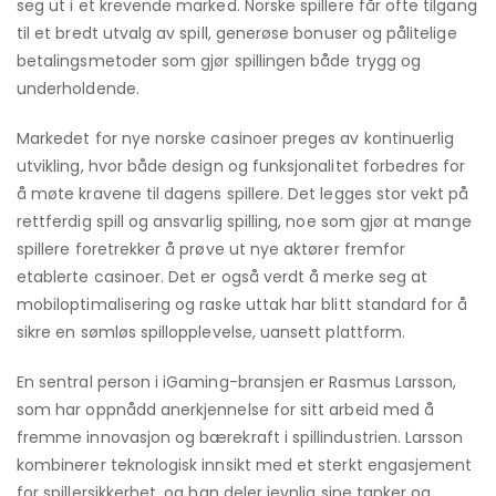
seg ut i et krevende marked. Norske spillere får ofte tilgang
til et bredt utvalg av spill, generøse bonuser og pålitelige
betalingsmetoder som gjør spillingen både trygg og
underholdende.
Markedet for nye norske casinoer preges av kontinuerlig
utvikling, hvor både design og funksjonalitet forbedres for
å møte kravene til dagens spillere. Det legges stor vekt på
rettferdig spill og ansvarlig spilling, noe som gjør at mange
spillere foretrekker å prøve ut nye aktører fremfor
etablerte casinoer. Det er også verdt å merke seg at
mobiloptimalisering og raske uttak har blitt standard for å
sikre en sømløs spillopplevelse, uansett plattform.
En sentral person i iGaming-bransjen er Rasmus Larsson,
som har oppnådd anerkjennelse for sitt arbeid med å
fremme innovasjon og bærekraft i spillindustrien. Larsson
kombinerer teknologisk innsikt med et sterkt engasjement
for spillersikkerhet, og han deler jevnlig sine tanker og