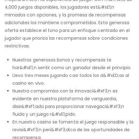
4,000 juegos disponibles, los jugadores est&#xE1;n
mimados con opciones, y la promesa de recompensas
adicionales los mantiene comprometidos. Esta generosa
oferta establece el tono para un enfoque centrado en el
jugador que prioriza las recompensas sobre condiciones
restrictivas.
Nuestros generosos bonos y recompensas te
har&#xE1;n sentir como un ganador desde el principio.
Llevo tres meses jugando casi todos los d&#xED;as al
casino en vivo.
Nuestra compromiso con la innovaci&#xF3;n es
evidente en nuestra plataforma de vanguardia,
dise&#xF1;ada para proporcionar navegaci&#xF3;n
fluida y un juego r&#xE1;pido.
En nuestro casino se fomenta el juego responsable y la
revisi&#xF3;n peri&#xF3;dica de las oportunidades de
recompensa.