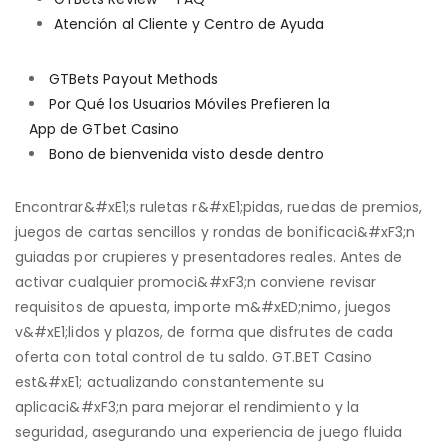
Atención al Cliente y Centro de Ayuda
GTBets Payout Methods
Por Qué los Usuarios Móviles Prefieren la
App de GTbet Casino
Bono de bienvenida visto desde dentro
Encontrar&#xE1;s ruletas r&#xE1;pidas, ruedas de premios,
juegos de cartas sencillos y rondas de bonificaci&#xF3;n
guiadas por crupieres y presentadores reales. Antes de
activar cualquier promoci&#xF3;n conviene revisar
requisitos de apuesta, importe m&#xED;nimo, juegos
v&#xE1;lidos y plazos, de forma que disfrutes de cada
oferta con total control de tu saldo. GT.BET Casino
est&#xE1; actualizando constantemente su
aplicaci&#xF3;n para mejorar el rendimiento y la
seguridad, asegurando una experiencia de juego fluida