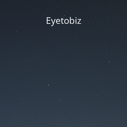
Eyetobiz