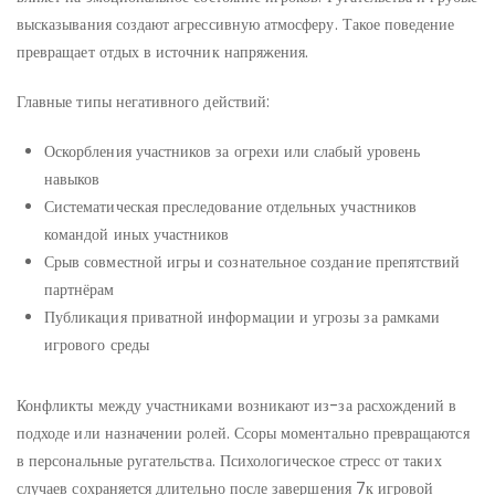
высказывания создают агрессивную атмосферу. Такое поведение
превращает отдых в источник напряжения.
Главные типы негативного действий:
Оскорбления участников за огрехи или слабый уровень
навыков
Систематическая преследование отдельных участников
командой иных участников
Срыв совместной игры и сознательное создание препятствий
партнёрам
Публикация приватной информации и угрозы за рамками
игрового среды
Конфликты между участниками возникают из-за расхождений в
подходе или назначении ролей. Ссоры моментально превращаются
в персональные ругательства. Психологическое стресс от таких
случаев сохраняется длительно после завершения 7к игровой