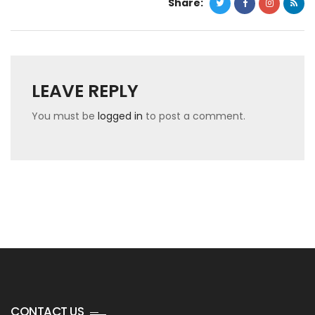
Share:
LEAVE REPLY
You must be
logged in
to post a comment.
CONTACT US