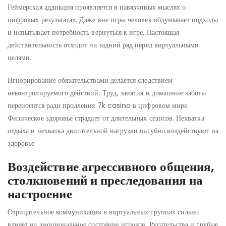
Геймерская аддикция проявляется в навязчивых мыслях о
цифровых результатах. Даже вне игры человек обдумывает подходы
и испытывает потребность вернуться к игре. Настоящая
действительность отходит на задний ряд перед виртуальными
целями.
Игнорирование обязательствами делается следствием
неконтролируемого действий. Труд, занятия и домашние заботы
переносятся ради продления 7k casino в цифровом мире.
Физическое здоровье страдает от длительных сеансов. Нехватка
отдыха и нехватка двигательной нагрузки пагубно воздействуют на
здоровье.
Воздействие агрессивного общения,
столкновений и преследования на
настроение
Отрицательное коммуникация в виртуальных группах сильно
влияет на эмоциональное состояние игроков. Ругательства и грубые