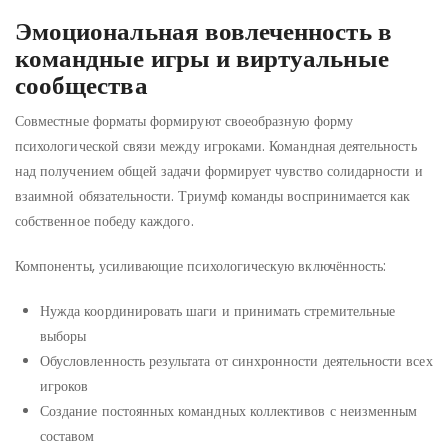
Эмоциональная вовлеченность в
командные игры и виртуальные
сообщества
Совместные форматы формируют своеобразную форму
психологической связи между игроками. Командная деятельность
над получением общей задачи формирует чувство солидарности и
взаимной обязательности. Триумф команды воспринимается как
собственное победу каждого.
Компоненты, усиливающие психологическую включённость:
Нужда координировать шаги и принимать стремительные
выборы
Обусловленность результата от синхронности деятельности всех
игроков
Создание постоянных командных коллективов с неизменным
составом