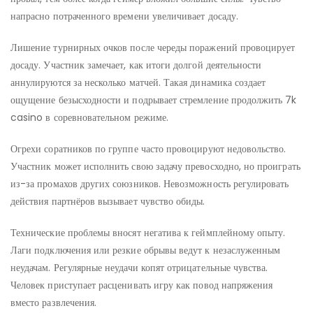
напрасно потраченного времени увеличивает досаду.
Лишение турнирных очков после череды поражений провоцирует
досаду. Участник замечает, как итоги долгой деятельности
аннулируются за несколько матчей. Такая динамика создает
ощущение безысходности и подрывает стремление продолжить 7k
casino в соревновательном режиме.
Огрехи соратников по группе часто провоцируют недовольство.
Участник может исполнить свою задачу превосходно, но проиграть
из-за промахов других союзников. Невозможность регулировать
действия партнёров вызывает чувство обиды.
Технические проблемы вносят негатива к геймплейному опыту.
Лаги подключения или резкие обрывы ведут к незаслуженным
неудачам. Регулярные неудачи копят отрицательные чувства.
Человек приступает расценивать игру как повод напряжения
вместо развлечения.