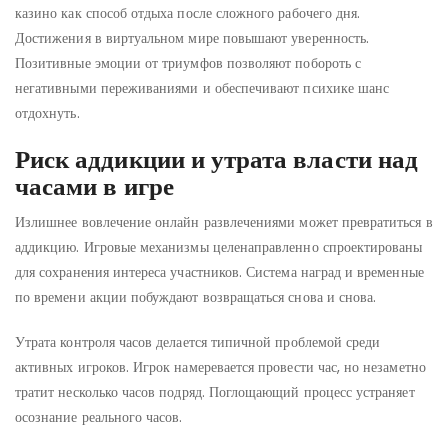
казино как способ отдыха после сложного рабочего дня.
Достижения в виртуальном мире повышают уверенность.
Позитивные эмоции от триумфов позволяют побороть с
негативными переживаниями и обеспечивают психике шанс
отдохнуть.
Риск аддикции и утрата власти над
часами в игре
Излишнее вовлечение онлайн развлечениями может превратиться в
аддикцию. Игровые механизмы целенаправленно спроектированы
для сохранения интереса участников. Система наград и временные
по времени акции побуждают возвращаться снова и снова.
Утрата контроля часов делается типичной проблемой среди
активных игроков. Игрок намеревается провести час, но незаметно
тратит несколько часов подряд. Поглощающий процесс устраняет
осознание реального часов.