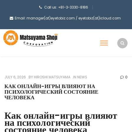
Call us: +81-3-3330-8186
Email: manager(at)eyetobiz.com / eyetobiz(at)icloud.com
JULY 6, 2026
BY
HIROSHI MATSUYAMA
IN
NEWS
0
КАК ОНЛАЙН-ИГРЫ ВЛИЯЮТ НА
ПСИХОЛОГИЧЕСКИЙ СОСТОЯНИЕ
ЧЕЛОВЕКА
Как онлайн-игры влияют
на психологический
состояние человека