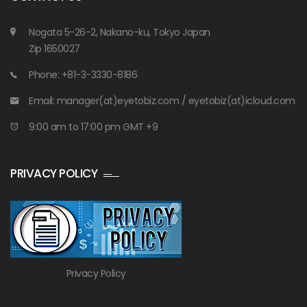
Nogata 5-26-2, Nakano-ku, Tokyo Japan
Zip 1650027
Phone: +81-3-3330-8186
Email: manager(at)eyetobiz.com / eyetobiz(at)icloud.com
9:00 am to 17:00 pm GMT +9
PRIVACY POLICY
Privacy Policy