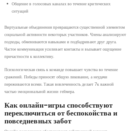
Общение в голосовых каналах во течение критических
ситуаций
Виртуальные объединения превращаются существенной элементом
социальной активности некоторых участников. Члены анализируют
подходы, обмениваются навыками и подбадривают друг друга.
Частое коммуникация усиливает контакты и вызывает ощущение
причастности к коллективу.
Психологическая связь к команде повышает чувства во течение
сражений. Победы приносят общую ликование, а неудачи
переживаются всеми. Такая вовлеченность делает 7к важной
частью эмоциональной жизни геймера.
Как онлайн-игры способствуют
переключиться от беспокойства и
повседневных забот