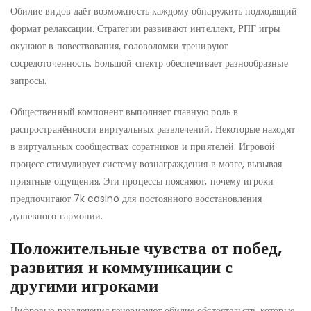
Обилие видов даёт возможность каждому обнаружить подходящий
формат релаксации. Стратегии развивают интеллект, РПГ игры
окунают в повествования, головоломки тренируют
сосредоточенность. Большой спектр обеспечивает разнообразные
запросы.
Общественный компонент выполняет главную роль в
распространённости виртуальных развлечений. Некоторые находят
в виртуальных сообществах соратников и приятелей. Игровой
процесс стимулирует систему вознаграждения в мозге, вызывая
приятные ощущения. Эти процессы поясняют, почему игроки
предпочитают 7k casino для постоянного восстановления
душевного гармонии.
Положительные чувства от побед,
развития и коммуникации с
другими игроками
Цифровые развлечения генерируют обилие обстоятельств, которые