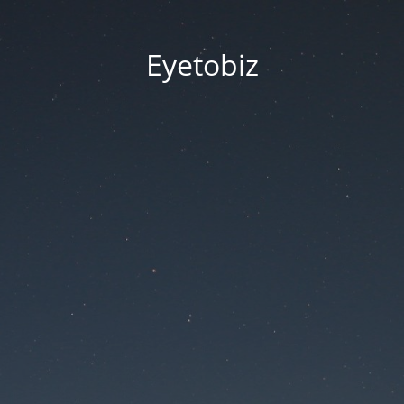
Eyetobiz