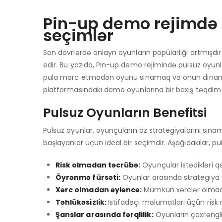
Pin-up demo rejimdə p
seçimlər
Son dövrlərdə onlayn oyunların popülarlığı artmışdı
edir. Bu yazıda, Pin-up demo rejimində pulsuz oyunla
pula mərc etmədən oyunu sınamaq və onun dinamikal
platformasındakı demo oyunlarına bir baxış təqdim
Pulsuz Oyunların Benefitsi
Pulsuz oyunlar, oyunçuların öz strategiyalarını sın
başlayanlar üçün ideal bir seçimdir. Aşağıdakılar, pu
Risk olmadan təcrübə:
Oyunçular istədikləri qə
Öyrənmə fürsəti:
Oyunlar arasında strategiya
Xərc olmadan əyləncə:
Mümkün xərclər olmad
Təhlükəsizlik:
İstifadəçi məlumatları üçün ris
Şanslar arasında fərqlilik:
Oyunların çoxrəngli 