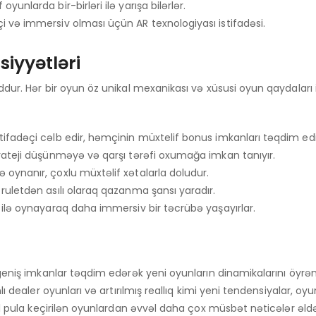
oyunlarda bir-birləri ilə yarışa bilərlər.
 və immersiv olması üçün AR texnologiyası istifadəsi.
siyyətləri
r. Hər bir oyun öz unikal mexanikası və xüsusi oyun qaydaları ilə 
tifadəçi cəlb edir, həmçinin müxtelif bonus imkanları təqdim edi
trateji düşünməyə və qarşı tərəfi oxumağa imkan tanıyır.
 oynanır, çoxlu müxtəlif xətalarla doludur.
ruletdən asılı olaraq qazanma şansı yaradır.
r ilə oynayaraq daha immersiv bir təcrübə yaşayırlar.
ə geniş imkanlar təqdim edərək yeni oyunların dinamikalarını 
 dealer oyunları və artırılmış reallıq kimi yeni tendensiyalar, oy
l pula keçirilən oyunlardan əvvəl daha çox müsbət nəticələr əldə