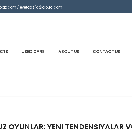
obiz.com / eyetobiz(at)icloud.com
CTS
USED CARS
ABOUT US
CONTACT US
Z OYUNLAR: YENI TENDENSIYALAR V