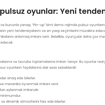
ulsuz oyunlar: Yeni tenden
r və bununla yanaşı, “Pin-up” kimi demo rejimdə pulsuz oyunların
rın yeni tendensiyalarını və ən yaxşı seçimlərini müzakirə edəcəy
arını anlamaq imkanı verir. Beləliklə, oyunçular daha çox məlu
 edəcək.
amalarına və təcrübə toplamalarına imkan tanıyır. Bu oyunlar rea
lsuz oyunların faydalarına dair əsas səbəblərdir:
dər sınaq edə bilərlər.
 və mexanika öyrənmək imkanı verir.
an əylənmək imkanıdır.
k minimumdur.
və dinamik atmosferini hiss edə bilərlər.