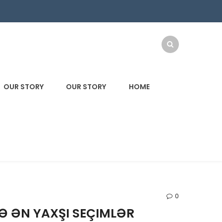
OUR STORY
OUR STORY
HOME
0
Ə ƏN YAXŞI SEÇIMLƏR