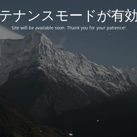
テナンスモードが有
Site will be available soon. Thank you for your patience!