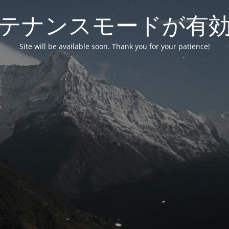
テナンスモードが有
Site will be available soon. Thank you for your patience!