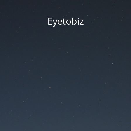
Eyetobiz