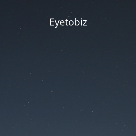
Eyetobiz